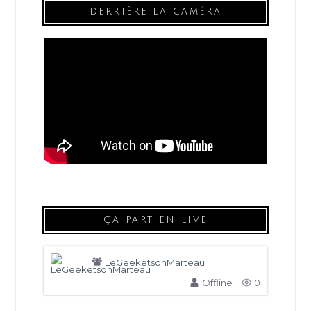
DERRIÈRE LA CAMÉRA
ÇA PART EN LIVE
LeGeeketsonMarteau
Offline
0