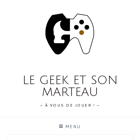
Skip
to
content
LE GEEK ET SON
MARTEAU
– À VOUS DE JOUER ! –
MENU