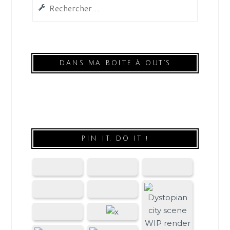
DANS MA BOITE À OUT’S
PIN IT, DO IT !