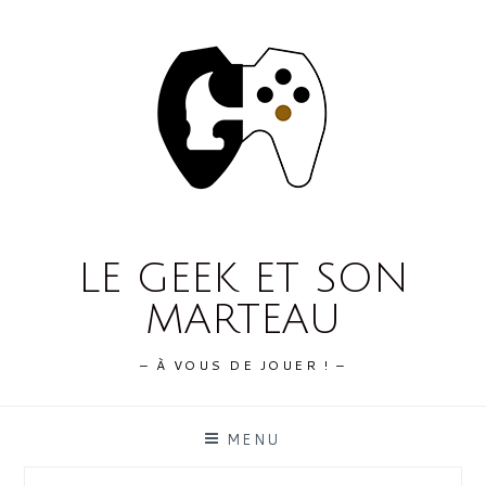
Skip
to
content
LE GEEK ET SON
MARTEAU
– À VOUS DE JOUER ! –
MENU