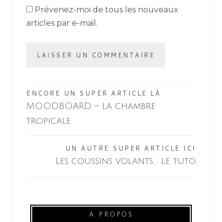
Prévenez-moi de tous les nouveaux
articles par e-mail.
Navigation
ENCORE UN SUPER ARTICLE LÀ
MOODBOARD – La chambre
de
tropicale
l’article
UN AUTRE SUPER ARTICLE ICI
Les coussins volants : le tuto
A PROPOS