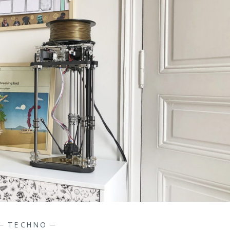
—
TECHNO
—