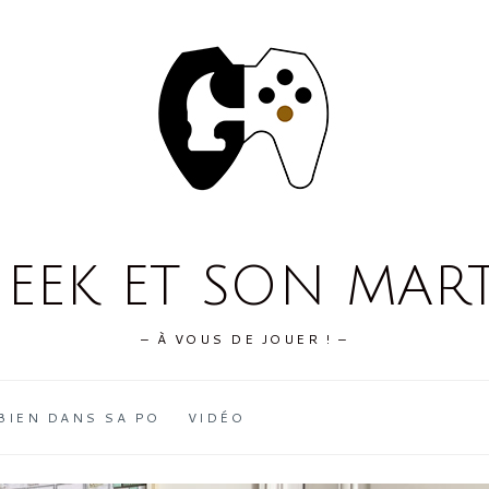
GEEK ET SON MAR
– À VOUS DE JOUER ! –
BIEN DANS SA PO
VIDÉO