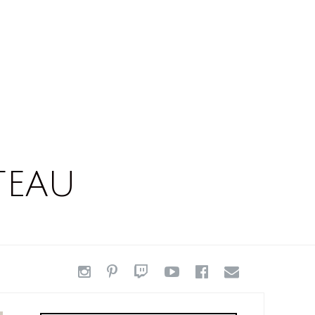
TEAU
INSTAGRAM
PINTEREST
TWITCH
YOUTUBE
FACEBOO
MAIL