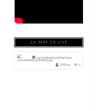
ÇA PART EN LIVE
LeGeeketsonMarteau
Offline
0